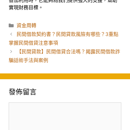
善加利用時，它能夠為我們提供強大的支援，幫助
實現財務目標。
分
資金周轉
類
民間借款契約書？民間貸款風險有哪些？3重點
掌握民間借貸注意事項
【民間貸款】民間借貸合法嗎？揭露民間借款詐
騙話術手法與案例
發佈留言
留
言