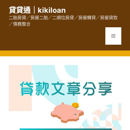
跳
貸貸通｜kikiloan
至
主
二胎房貸／房屋二胎／二順位房貸／房屋轉貸／房屋貸款
／債務整合
要
內
選
容
單