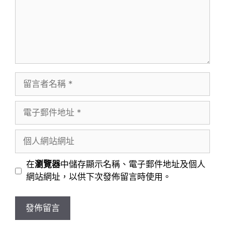
留
言
者
電
名
子
稱
郵
個
件
人
地
網
在
瀏覽器
中儲存顯示名稱、電子郵件地址及個人
址
站
網站網址，以供下次發佈留言時使用。
網
址