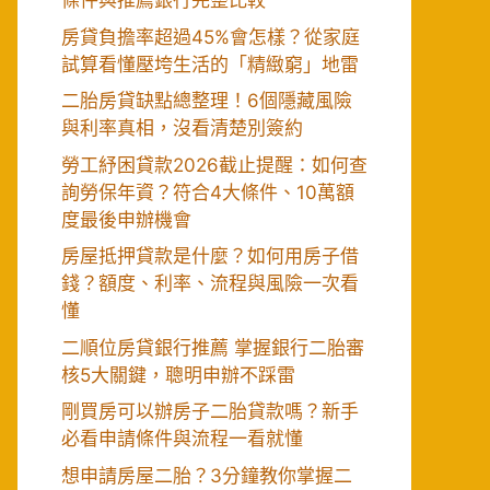
條件與推薦銀行完整比較
房貸負擔率超過45%會怎樣？從家庭
試算看懂壓垮生活的「精緻窮」地雷
二胎房貸缺點總整理！6個隱藏風險
與利率真相，沒看清楚別簽約
勞工紓困貸款2026截止提醒：如何查
詢勞保年資？符合4大條件、10萬額
度最後申辦機會
房屋抵押貸款是什麼？如何用房子借
錢？額度、利率、流程與風險一次看
懂
二順位房貸銀行推薦 掌握銀行二胎審
核5大關鍵，聰明申辦不踩雷
剛買房可以辦房子二胎貸款嗎？新手
必看申請條件與流程一看就懂
想申請房屋二胎？3分鐘教你掌握二