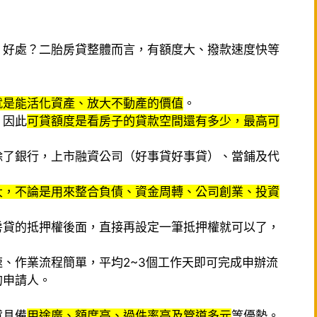
、好處？二胎房貸整體而言，有額度大、撥款速度快等
就是能活化資產、放大不動產的價值
。
，因此
可貸額度是看房子的貸款空間還有多少，最高可
除了銀行，上市融資公司（好事貸好事貸）、當鋪及代
大，不論是用來整合負債、資金周轉、公司創業、投資
房貸的抵押權後面，直接再設定一筆抵押權就可以了，
、作業流程簡單，平均2~3個工作天即可完成申辦流
的申請人。
貸具備
用途廣、額度高、過件率高及管道多元
等優勢。