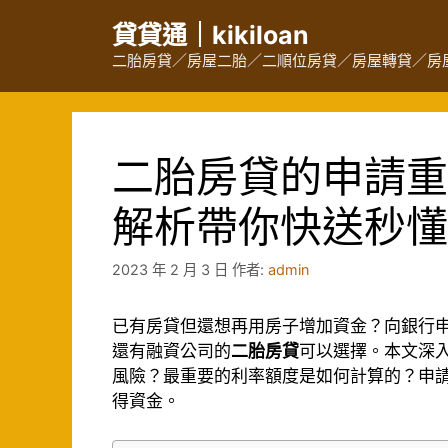
跳
貸貸通｜kikiloan
至
主
二胎房貸／房屋二胎／二順位房貸／房屋轉貸／房
要
內
容
二胎房貸的申請重
解析帶你快送秒懂
2023 年 2 月 3 日
作者:
admin
已有房貸但還想再用房子增加資金？向銀行
還有融資公司的
二胎房貸
可以選擇。本文深
風險？最重要的利率額度是如何計算的？申
得資金。