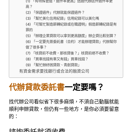
(1) 「有特殊管道，過件率更高」透過代辦送件過件率更
高？
(2) 「保證過件」代辦就能保證過件？
(3) 「幫忙美化信用紀錄」信用紀錄可以美化嗎
(4) 「可幫忙製造薪轉紀錄或在職證明」假造薪轉紀錄是有
罪的
(5) 「辦理企業貸款可以拿到更高額度」辦企貸比較划算？
(6) 「一定要先簽委託書（合約）才能辦理貸款」代辦幫你
做了很多事？
(7) 「核貸前不收費，那核貸後？」核貸前絕不收費？
(8) 「買車找錢有車又有錢」買車找錢？
(9) 「幫忙辦紓困貸款、青創貸款」
有資金需求要找銀行或合法的融資公司
代辦貸款委託書
一定要嗎？
找代辦公司看似省下很多麻煩，不須自己動腦就能
順利申辦貸款，但仍有一些地方，是你必須要留意
的：
諮詢委託就須收費