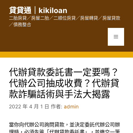
跳
貸貸通｜kikiloan
至
主
二胎房貸／房屋二胎／二順位房貸／房屋轉貸／房屋貸款
／債務整合
要
內
選
容
單
代辦貸款委託書一定要嗎？
代辦公司抽成收費？代辦貸
款詐騙話術與手法大揭露
2022 年 4 月 1 日
作者:
admin
當你向代辦公司詢問貸款，並決定委託代辦公司辦
理時，必須先簽「代辦貸款委託書」，並繳交一筆