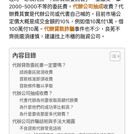
2000-5000不等的委託費。
代辦公司抽成
收費？代
辦費其實是代辦公司或代書自己喊的，目前市場公
定價大概是成交金額的10%，例如借10萬付1萬，借
100萬付10萬。
代辦貸款詐騙
事件也不少，良莠不
齊挑選須謹慎，建議找上市櫃的融資公司。
內容目錄
代辦貸款委託書一定要嗎？
諮詢委託就須收費
貸款核准即須收費
貸款條件難以爭取
代辦公司抽成收費？
代書代辦為何要收取高額代辦費
為什麼他們的成功率比較高？
為什麼要收那麼多代辦費？
代辦公司詐騙話術與手法大揭露
不良貸款代辦常見話術