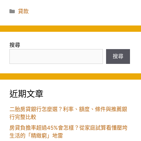
分
貸款
類
搜尋
搜尋
近期文章
二胎房貸銀行怎麼選？利率、額度、條件與推薦銀
行完整比較
房貸負擔率超過45%會怎樣？從家庭試算看懂壓垮
生活的「精緻窮」地雷