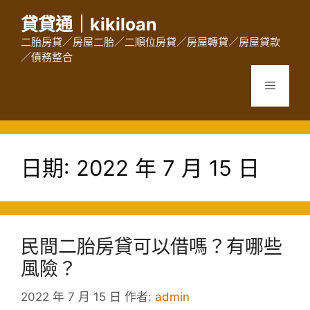
跳
貸貸通｜kikiloan
至
主
二胎房貸／房屋二胎／二順位房貸／房屋轉貸／房屋貸款
／債務整合
要
內
選
容
單
日期:
2022 年 7 月 15 日
民間二胎房貸可以借嗎？有哪些
風險？
2022 年 7 月 15 日
作者:
admin