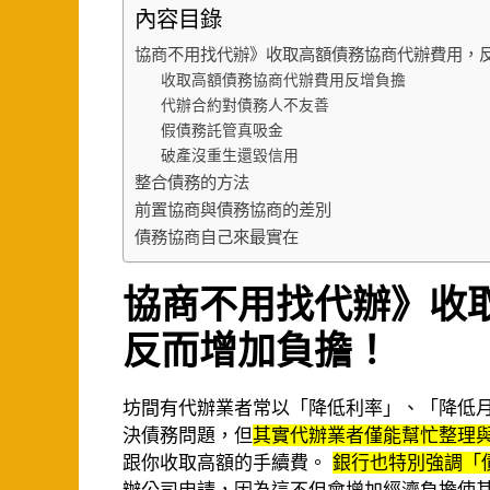
內容目錄
協商不用找代辦》收取高額債務協商代辦費用，
收取高額債務協商代辦費用反增負擔
代辦合約對債務人不友善
假債務託管真吸金
破產沒重生還毀信用
整合債務的方法
前置協商與債務協商的差別
債務協商自己來最實在
協商不用找代辦》收
反而增加負擔！
坊間有代辦業者常以「降低利率」、「降低
決債務問題，但
其實代辦業者僅能幫忙整理
跟你收取高額的手續費。
銀行也特別強調「
辦公司申請，因為這不但會增加經濟負擔使