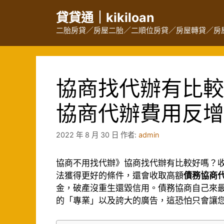
跳
貸貸通｜kikiloan
至
主
二胎房貸／房屋二胎／二順位房貸／房屋轉貸／房
要
內
容
協商找代辦有比較
協商代辦費用反增
2022 年 8 月 30 日
作者:
admin
協商不用找代辦》協商找代辦有比較好嗎？
法獲得更好的條件，還會收取高額
債務協商
金，破產沒重生還毀信用。債務協商自己來
的「專業」以及誇大的廣告，這恐怕只會讓