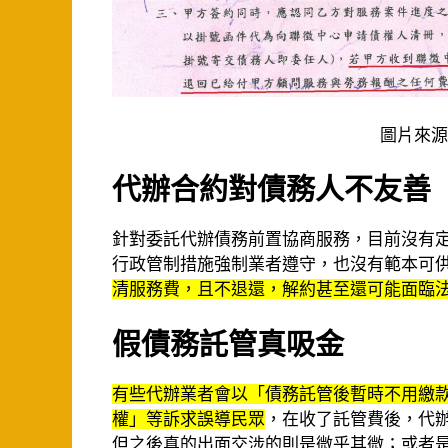
圖片來源
代辦合約對債務人不友善
針對委託代辦債務前置協商服務，目前沒有
行政管制措施強制業者遵守，也沒有範本可
清服務費，且不退還，解約甚至還可能面臨
假債務託管真吸金
有些代辦業者會以「債務託管後暫時不用繳
權」等訴求誤導民眾
，在收了託管費後，代
但之後真的出面交涉的則是微乎其微；或者