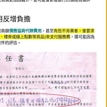
用反增負擔
取高額
債務協商代辦費用
，甚至
有些不肖業者，會要求
品、禮券或線上點數等商品)來支付服務費
，還可能因為
案件的評估。