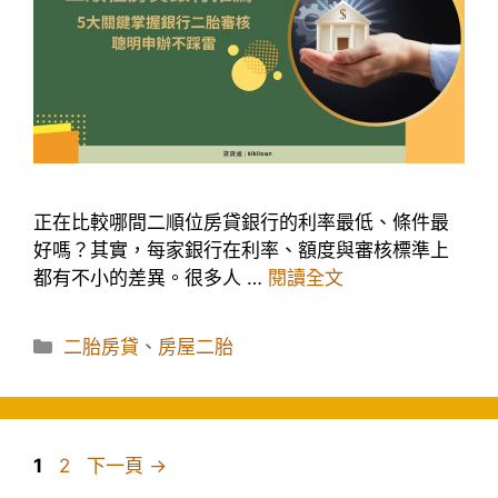
正在比較哪間二順位房貸銀行的利率最低、條件最
好嗎？其實，每家銀行在利率、額度與審核標準上
都有不小的差異。很多人 …
閱讀全文
分
二胎房貸
、
房屋二胎
類
頁
頁
1
2
下一頁
→
面
面