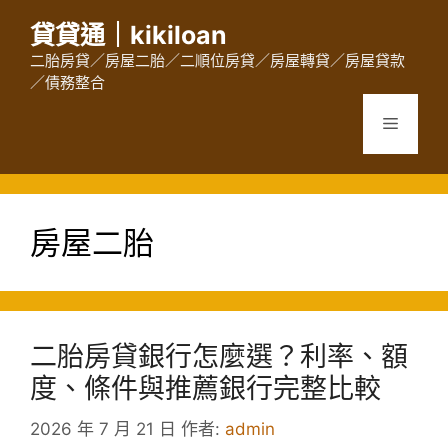
跳
貸貸通｜kikiloan
至
主
二胎房貸／房屋二胎／二順位房貸／房屋轉貸／房屋貸款
／債務整合
要
內
選
容
單
房屋二胎
二胎房貸銀行怎麼選？利率、額
度、條件與推薦銀行完整比較
2026 年 7 月 21 日
作者:
admin