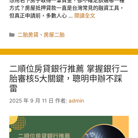
想用名下房子取得一筆資金，卻不確定該選哪一種
方式？房屋抵押貸款一直是台灣常見的融資工具，
但真正申請前，多數人心 …
閱讀全文
分
二胎房貸
、
房屋二胎
類
二順位房貸銀行推薦 掌握銀行二
胎審核5大關鍵，聰明申辦不踩
雷
2025 年 9 月 11 日
作者:
admin