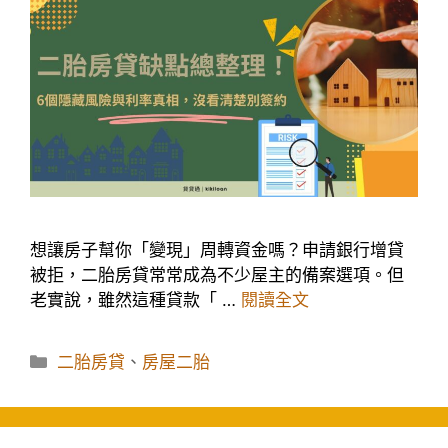
想讓房子幫你「變現」周轉資金嗎？申請銀行增貸
被拒，二胎房貸常常成為不少屋主的備案選項。但
老實說，雖然這種貸款「 …
閱讀全文
分
二胎房貸
、
房屋二胎
類