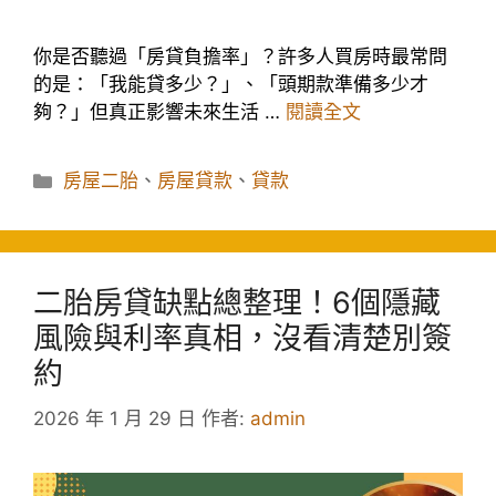
你是否聽過「房貸負擔率」？許多人買房時最常問
的是：「我能貸多少？」、「頭期款準備多少才
夠？」但真正影響未來生活 …
閱讀全文
分
房屋二胎
、
房屋貸款
、
貸款
類
二胎房貸缺點總整理！6個隱藏
風險與利率真相，沒看清楚別簽
約
2026 年 1 月 29 日
作者:
admin